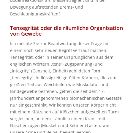
Bodenreaktionskraft, Massenträgheit und in der
Bewegung auftretenden Brems- und
Beschleunigungskräften?
Tensegrität oder die räumliche Organisation
von Gewebe
Ich möchte Sie zur Beantwortung dieser Frage mit
einem noch sehr neuen Begriff vertraut machen:
Tensegrität, oder in seiner ursprünglichen aus dem
englischen Wörtern „tens“ (Zugspannung) und
„integrity“ (Ganzheit, Einheit) gebildeten Form
„tensegrity“. In flüssigkeitsgefüllten Körpern, die zum
größten Teil aus Weichteilen wie Muskulatur und
Bindegewebe bestehen, gelten die seit dem 17.
Jahrhundert angenommenen biomechanischen Gesetze
nur eingeschränkt. Wir können unseren Körper nicht
mit einem Klötzchen auf Klötzchen aufgestellten Turm
vergleichen, an dem – ähnlich einem Kran – mit
Flaschenzügen (Muskeln und Sehnen) Lasten, wie
unsere Arme und Beine, bewegt werden.