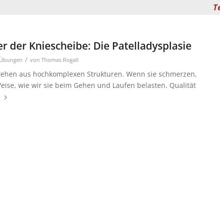
T
 der Kniescheibe: Die Patelladysplasie
/
Übungen
von
Thomas Rogall
tehen aus hochkomplexen Strukturen. Wenn sie schmerzen,
Weise, wie wir sie beim Gehen und Laufen belasten. Qualität
n