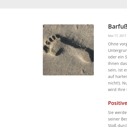
Barfuß
Mai 17, 2017
Ohne vorg
Untergrun
oder ein 
Ihnen da
sein, ist 
auf harte
nicht!). 
wird Ihre
Positive
Sie werde
seiner Be
Stoß durc