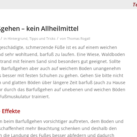
T
gehen – kein Allheilmittel
/
/
in
Hintergrund
,
Tipps und Tricks
von
Thomas Rogall
eschädigte, schmerzende Füße ist es auf einem weichen
d sehr wohltuend, barfuß zu laufen. Eine Wiese, Waldboden
Strand mit feinem Sand sind besonders gut geeignet.
Sollte
s Barfußgehen aber auch auf weichem Boden unangenehm
es besser mit festen Schuhen zu gehen. Gehen Sie bitte nicht
n und glatten Böden über längere Zeit barfuß (auch zu Hause
Nur durch das Barfußgehen auf unebenen und weichen Böden
 Fußmuskulatur trainiert.
 Effekte
n beim Barfußgehen vorsichtiger auftreten, dem Boden und
schaffenheit mehr Beachtung schenken und deshalb den
h die Landung des Fußes besser abfedern und dadurch