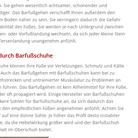
n. Sie gehen wesentlich achtsamer, schonender und
iger. Das Barfußgehen verschafft Ihnen außerdem den
em Boden näher zu sein. Sie verringern dadurch die Gefahr
tabilität des Fußes. Sie werden je nach Untergrund zwischen
sen- oder Vorfußlandung wechseln, da sich jeder kleine Stein
 Fersenlandung unangenehm anfühlt.
durch Barfußschuhe
uhe können Ihre Füße vor Verletzungen, Schmutz und Kälte
 Auch das Barfußgehen mit Barfußschuhen kann bei zu
hstrecken und untrainierter Muskulatur zu Problemen an
 führen. Das Barfußgehen ist kein Allheilmittel für Ihre Füße,
ider oft propagiert wird. Einige Hersteller von Barfußschuhen
ckere Sohlen für Barfußschuhe an, da sich dadurch das
 den empfindlichen Füßen angenehmer anfühlt. Achten Sie
auf eine dünne Sohle. Je höher das Profil desto instabiler
e, da die Hebelwirkung größer wird und der Barfußschuh
 Halt im Oberschuh bietet.