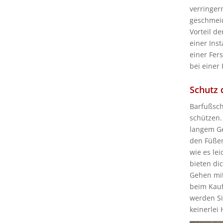
verringer
geschmeid
Vorteil d
einer Ins
einer Fer
bei einer
Schutz 
Barfußsch
schützen.
langem Ge
den Füßen
wie es le
bieten di
Gehen mit
beim Kauf 
werden Si
keinerlei