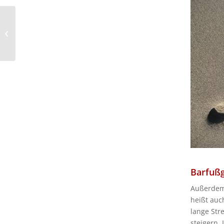
Praktische Tipps zum
Wandern, Bergsteigen
und Klettern
Barfußg
Außerdem 
heißt auc
lange Str
steigern.