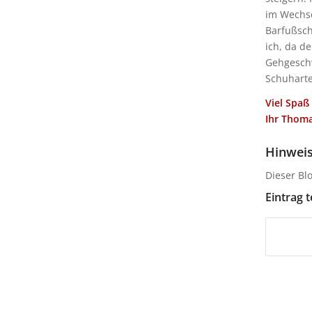
im Wechse
Barfußsch
ich, da d
Gehgesch
Schuharte
Viel Spa
Ihr Thoma
Hinwei
Dieser Bl
Eintrag t