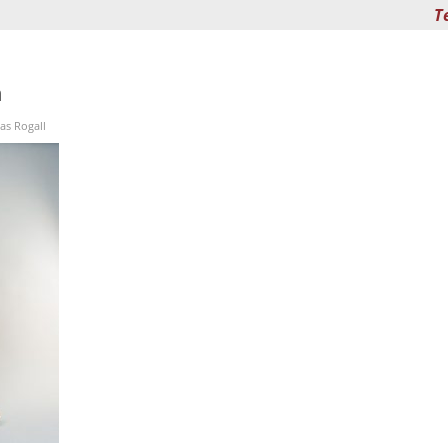
T
h
s Rogall